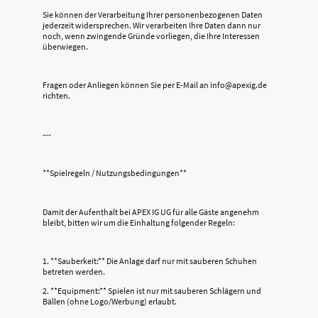
Sie können der Verarbeitung Ihrer personenbezogenen Daten
jederzeit widersprechen. Wir verarbeiten Ihre Daten dann nur
noch, wenn zwingende Gründe vorliegen, die Ihre Interessen
überwiegen.
Fragen oder Anliegen können Sie per E-Mail an info@apexig.de
richten.
---
**Spielregeln / Nutzungsbedingungen**
Damit der Aufenthalt bei APEX IG UG für alle Gäste angenehm
bleibt, bitten wir um die Einhaltung folgender Regeln:
1. **Sauberkeit:** Die Anlage darf nur mit sauberen Schuhen
betreten werden.
2. **Equipment:** Spielen ist nur mit sauberen Schlägern und
Bällen (ohne Logo/Werbung) erlaubt.