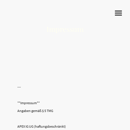
Impressum
---
**Impressum**
Angaben gemäß § 5 TMG
APEX IG UG (haftungsbeschränkt)