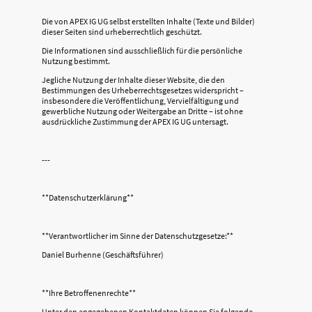
Die von APEX IG UG selbst erstellten Inhalte (Texte und Bilder)
dieser Seiten sind urheberrechtlich geschützt.
Die Informationen sind ausschließlich für die persönliche
Nutzung bestimmt.
Jegliche Nutzung der Inhalte dieser Website, die den
Bestimmungen des Urheberrechtsgesetzes widerspricht –
insbesondere die Veröffentlichung, Vervielfältigung und
gewerbliche Nutzung oder Weitergabe an Dritte – ist ohne
ausdrückliche Zustimmung der APEX IG UG untersagt.
---
**Datenschutzerklärung**
**Verantwortlicher im Sinne der Datenschutzgesetze:**
Daniel Burhenne (Geschäftsführer)
**Ihre Betroffenenrechte**
Unter den angegebenen Kontaktdaten können Sie folgende